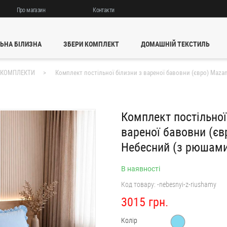
Про магазин
Контакти
ЬНА БІЛИЗНА
ЗБЕРИ КОМПЛЕКТ
ДОМАШНІЙ ТЕКСТИЛЬ
 КОМПЛЕКТИ
Комплект постільної білизни з вареної бавовни (євро) Maza
Комплект постільної
вареної бавовни (єв
Небесний (з рюшам
В наявності
Код товару:
-nebesnyi-z-riushamy
3015 грн.
Колір