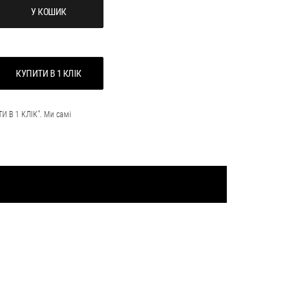
У КОШИК
КУПИТИ В 1 КЛІК
И В 1 КЛІК". Ми самі