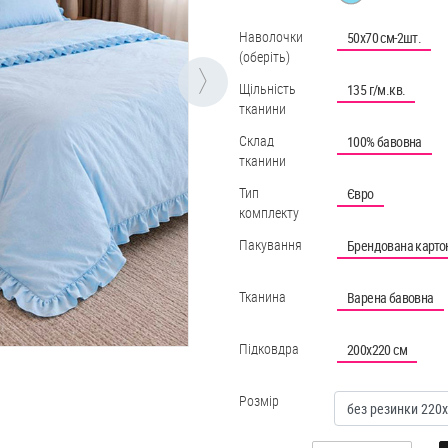
Наволочки
50х70 см-2шт.
(оберіть)
Щільність
135 г/м.кв.
тканини
Склад
100% бавовна
тканини
Тип
Євро
комплекту
Пакування
Брендована карто
Тканина
Варена бавовна
Підковдра
200х220 см
Розмір