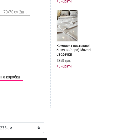
+Вибрати
70х70 см-2шт.
Комплект постільної
білизни (євро) Mazani
Сердечки
1350 грн.
+Вибрати
нна коробка