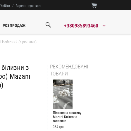
Увійти
/
Зареєструватися
+380985893460
РОЗПРОДАЖ
ni Небесний (з рюшами)
 білизни з
РЕКОМЕНДОВАНІ
ТОВАРИ
ро) Mazani
и)
Підковдра з сатину
Mazani Квіткова
галявина
364 грн.