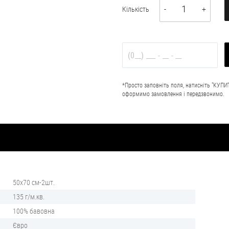
1
Кількість
-
+
*Просто заповніть поля, натисніть "КУПИТ
оформимо замовлення і передзвонимо.
50х70 см-2шт.
135 г/м.кв.
100% бавовна
Євро