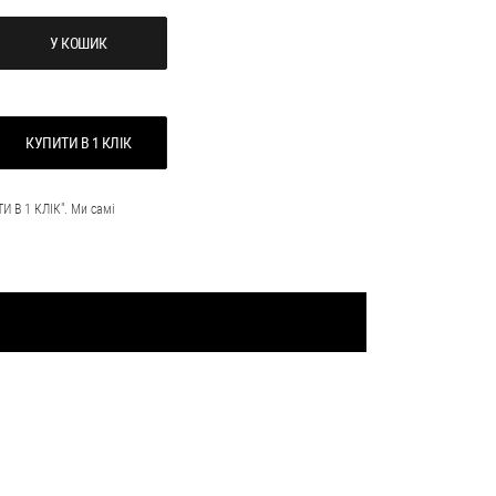
У КОШИК
КУПИТИ В 1 КЛІК
И В 1 КЛІК". Ми самі