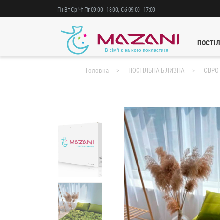
Пн
Вт
Ср
Чт
Пт
09:00
-
18:00
,
Сб
09:00
-
17:00
ПОСТІЛ
Головна
ПОСТІЛЬНА БІЛИЗНА
ЄВРО