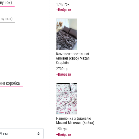
 вушок)
1747 грн.
+Вибрати
з вушок)
Комплект постільної
білизни (євро) Mazani
Graphite
2700 грн.
+Вибрати
нна коробка
Наволочка з фланелю
Mazani Метелик (байка)
150 грн.
+Вибрати