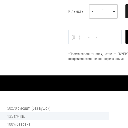
1
Кількість
-
+
*Просто заповніть поля, натисніть "КУПИТ
оформимо замовлення і передзвонимо.
50х70 см-2шт. (без вушок)
135 г/м.кв.
100% бавовна