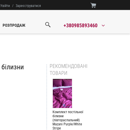
Увійти
/
Зареєструватися
+380985893460
РОЗПРОДАЖ
 білизни
РЕКОМЕНДОВАНІ
ТОВАРИ
Комплект постільної
білизни
(півтораспальний)
Mazani Purple/White
Stripe