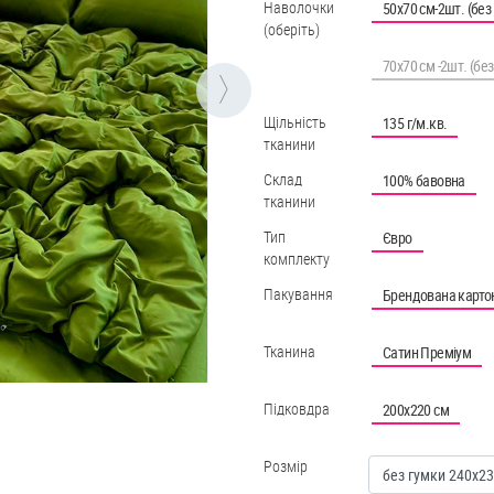
Наволочки
50х70 см-2шт. (без
(оберіть)
70х70 см -2шт. (бе
Щільність
135 г/м.кв.
тканини
Склад
100% бавовна
тканини
Тип
Євро
комплекту
Пакування
Брендована карто
Тканина
Сатин Преміум
Підковдра
200х220 см
Розмір