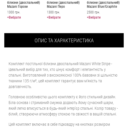
білизни (двоспальний)
білизни (двоспальний)
білизни (двоспальний)
Mazani Горохи
Mazani Перо
Mazani Blue/Graphite
1300 грн.
1300 грн.
2500 грн.
+Вибрати
+Вибрати
+Вибрати
ОПИС ТА ХАРАКТЕРИСТИКА
Комплект постільної білизни двоспальний Mazani White Stripe -
ідеальний вибір для тих, хто цінує комфорт і елегантність у
спальні. Виготовлений з високоякісної 100% бавовни зі щільністю
тканини 135 г/м², цей комплект гарантує вам м'якість та
довговічність.
Головною особливістю цього комплекту є його стильний дизайн.
Біла основа і стриманий смужка додають йому сучасний шарм,
який легко вписується в будь-який інтер'єр спальні. Колір товару -
білий, створюючи атмосферу спокою та свіжості в вашій спальні.
Цей комплект включає в себе підковдру на кнопках розміром