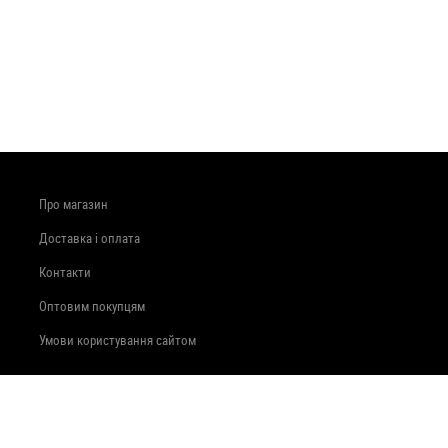
Про магазин
Доставка і оплата
Контакти
Оптовим покупцям
Умови користування сайтом
вул. Прибузька, 44
+380985893460