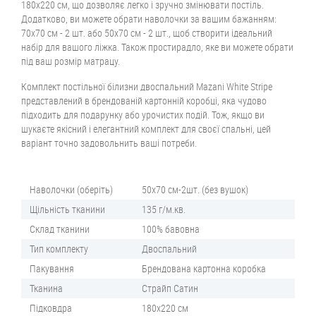
180х220 см, що дозволяє легко і зручно змінювати постіль.
Додатково, ви можете обрати наволочки за вашим бажанням:
70х70 см - 2 шт. або 50х70 см - 2 шт., щоб створити ідеальний
набір для вашого ліжка. Також простирадло, яке ви можете обрати
під ваш розмір матрацу.
Комплект постільної білизни двоспальний Mazani White Stripe
представлений в брендованій картонній коробці, яка чудово
підходить для подарунку або урочистих подій. Тож, якщо ви
шукаєте якісний і елегантний комплект для своєї спальні, цей
варіант точно задовольнить ваші потреби.
Наволочки (оберіть)
50х70 см-2шт. (без вушок)
Щільність тканини
135 г/м.кв.
Склад тканини
100% бавовна
Тип комплекту
Двоспальний
Пакування
Брендована картонна коробка
Тканина
Страйп Сатин
Підковдра
180х220 см