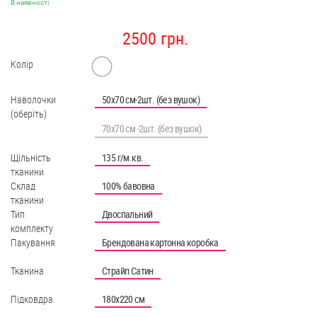
В наявності
2500 грн.
Колір
Наволочки
50х70 см-2шт. (без вушок)
(оберіть)
70х70 см -2шт. (без вушок)
Щільність
135 г/м.кв.
тканини
Склад
100% бавовна
тканини
Тип
Двоспальний
комплекту
Пакування
Брендована картонна коробка
Тканина
Страйп Сатин
Підковдра
180х220 см