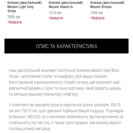
білизни (двоспальний)
білизни (двоспальний)
білизни (двоспальний)
Mazani Light Grey
Mazani Ніжність
Mazani Вілора
Stripe
1215 грн.
1450 грн.
2500 грн.
+Вибрати
+Вибрати
+Вибрати
ОПИС ТА ХАРАКТЕРИСТИКА
Наш двоспальний комплект постільної білизни Mazani Grey/Blue
Stripe - це втілення стилю та комфорту для вашої спальні.
Виготовлений з високоякісного страйп сатину, цей комплект має
елегантний дизайн у сірих та синіх відтінках, який додасть шарму
та затишку вашому спальному інтер'єру.
У комплекті ви зможете обрати наволочки різних розмірів: 50х70
см або 70х70 см, щоб ідеально підійшли Вашій подушці. Підковдра
розміром 180х220 см з кнопками забезпечить зручне кріплення та
стабільність під час сну. А також простирадло, яке можна обрати
під Ваш розмір матрацу.