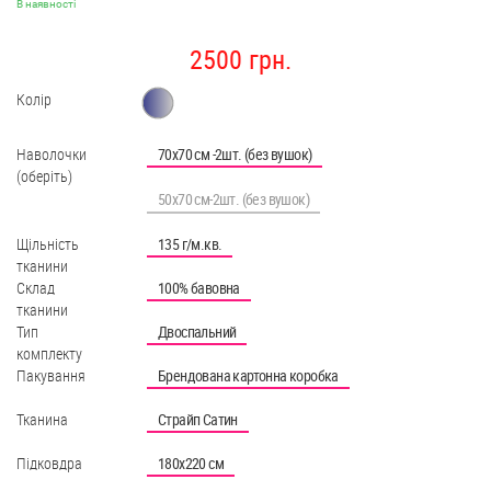
В наявності
2500 грн.
Колір
Наволочки
70х70 см -2шт. (без вушок)
(оберіть)
50х70 см-2шт. (без вушок)
Щільність
135 г/м.кв.
тканини
Склад
100% бавовна
тканини
Тип
Двоспальний
комплекту
Пакування
Брендована картонна коробка
Тканина
Страйп Сатин
Підковдра
180х220 см