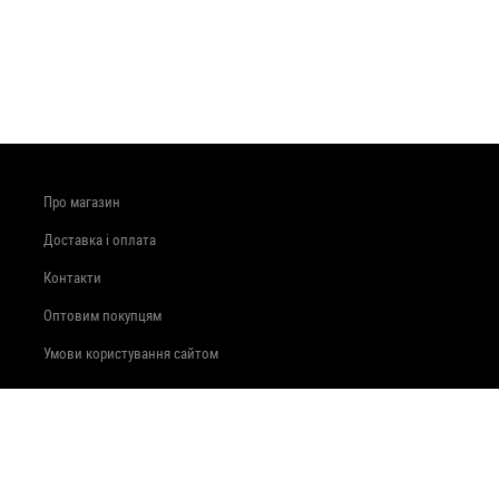
Про магазин
Доставка і оплата
Контакти
Оптовим покупцям
Умови користування сайтом
вул. Прибузька, 44
+380985893460