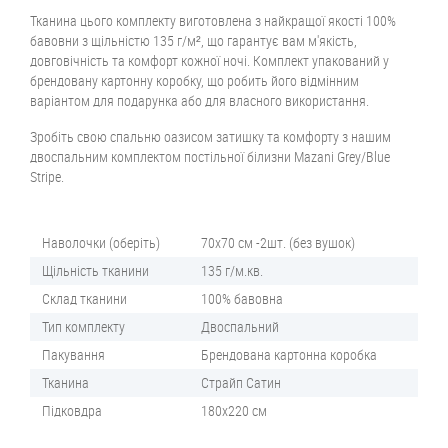
Тканина цього комплекту виготовлена з найкращої якості 100%
бавовни з щільністю 135 г/м², що гарантує вам м'якість,
довговічність та комфорт кожної ночі. Комплект упакований у
брендовану картонну коробку, що робить його відмінним
варіантом для подарунка або для власного використання.
Зробіть свою спальню оазисом затишку та комфорту з нашим
двоспальним комплектом постільної білизни Mazani Grey/Blue
Stripe.
Наволочки (оберіть)
70х70 см -2шт. (без вушок)
Щільність тканини
135 г/м.кв.
Склад тканини
100% бавовна
Тип комплекту
Двоспальний
Пакування
Брендована картонна коробка
Тканина
Страйп Сатин
Підковдра
180х220 см